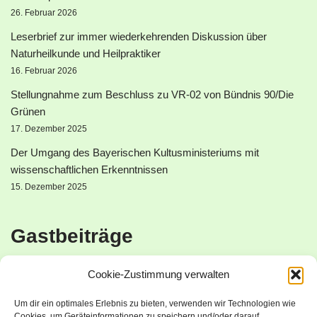
26. Februar 2026
Leserbrief zur immer wiederkehrenden Diskussion über
Naturheilkunde und Heilpraktiker
16. Februar 2026
Stellungnahme zum Beschluss zu VR-02 von Bündnis 90/Die
Grünen
17. Dezember 2025
Der Umgang des Bayerischen Kultusministeriums mit
wissenschaftlichen Erkenntnissen
15. Dezember 2025
Gastbeiträge
Cookie-Zustimmung verwalten
Elektrosmog – eine Belastung für unsere Gesundheit
8. April 2026
Um dir ein optimales Erlebnis zu bieten, verwenden wir Technologien wie
Cookies, um Geräteinformationen zu speichern und/oder darauf